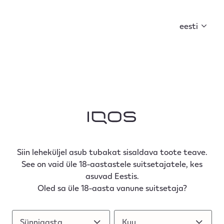
Suvi on käes! Avasta, mida see kaasa toob.
eesti
Siin leheküljel asub tubakat sisaldava toote teave.
See on vaid üle 18-aastastele suitsetajatele, kes
asuvad Eestis.
Oled sa üle 18-aasta vanune suitsetaja?
Sünniaasta
Sünniaasta
Kuu
Kuu