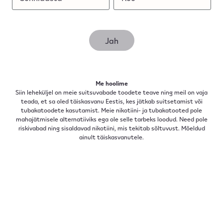
Jah
Me kasutame küpsiseid selleks, et pakkuda sulle personaalset
kogemust (vastavalt sinu veebikasutusega sellel ja teistel
veebilehtedel) meie reklaamide, sisu ja kommunikatsiooni
osas; veebilehe parandamiseks ja operatiivseks
Me hoolime
toimetamiseks ning sinu eelistuste mäletamiseks. Klõpsa
Siin leheküljel on meie suitsuvabade toodete teave ning meil on vaja
„loe juurde“ rohkema teabe jaoks või sätete muutmiseks. Sa
teada, et sa oled täiskasvanu Eestis, kes jätkab suitsetamist või
saad iga hetk oma valikuid muuta kui külastad „küpsiste
tubakatoodete kasutamist. Meie nikotiini- ja tubakatooted pole
eelistusi“. Kõiki sinu isiklikke andmeid kasutataksevastavalt
mahajätmisele alternatiiviks ega ole selle tarbeks loodud. Need pole
meie
privaatsuspoliitikale
.
riskivabad ning sisaldavad nikotiini, mis tekitab sõltuvust. Mõeldud
ainult täiskasvanutele.
Luba kõik küpsised
Lükka kõik tagasi
Küpsiste sätted
Lisateave