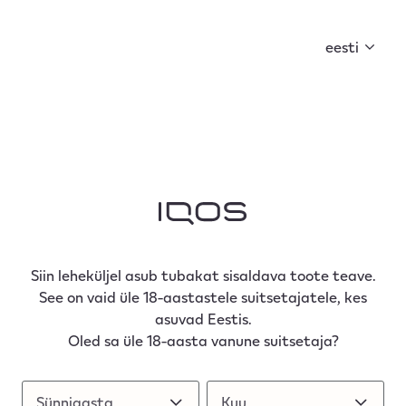
Suvi on käes! Avasta, mida see kaasa toob.
eesti
IQOS-e broneerimine
VEEV e-sigaretikomplektid
VEEV
/
/
inPRIME e-sigareti seade ja kapsel
Siin leheküljel asub tubakat sisaldava toote teave.
See on vaid üle 18-aastastele suitsetajatele, kes
asuvad Eestis.
Oled sa üle 18-aasta vanune suitsetaja?
VEEV inPRIME e-sigareti seade ja
Sünniaasta
Sünniaasta
Kuu
Kuu