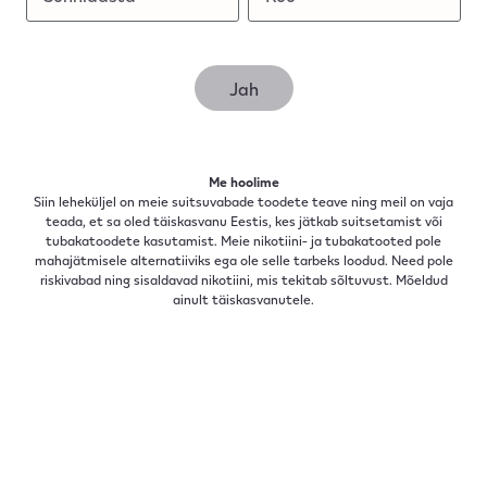
kapsel
Jah
Slick Black
7.49
EUR
Summer,
Me hoolime
Siin leheküljel on meie suitsuvabade toodete teave ning meil on vaja
Broneerima
teada, et sa oled täiskasvanu Eestis, kes jätkab suitsetamist või
tubakatoodete kasutamist. Meie nikotiini- ja tubakatooted pole
mahajätmisele alternatiiviks ega ole selle tarbeks loodud. Need pole
riskivabad ning sisaldavad nikotiini, mis tekitab sõltuvust. Mõeldud
ainult täiskasvanutele.
Mida sa VEEV-iga saad
2-aastane garantii sinu VEEV seadmele.
Osale Ringlusprogrammis ja aita kaasa jäätmete
vähendamisele.