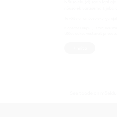
Nõusoleku(d) saab igal ajal
nõusolek varasemalt juba 
Te võite oma nõusoleku igal aja
Klõpsates nupul „Esita“, nõust
töödeldakse vastavalt privaatsu
Kinnita
See toode on mõeldud 