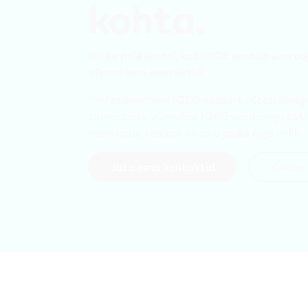
kohta.
Kui sa pole kindel, kas IQOS vastab sinu va
allpool oma kontaktid.
Professionaalne IQOS ekspert võtab sinug
tutvustada võimalusi IQOS seadmega tutv
veenduda, kas see on sinu jaoks õige valik.
Jäta oma kontaktid
Kuidas