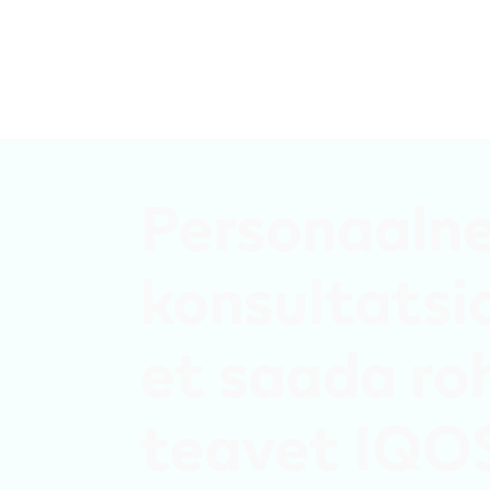
Curious X
IQOS-e broneerimine
Q-kaart
IQOS
Teenused
Personaaln
konsultatsi
et saada r
teavet IQO