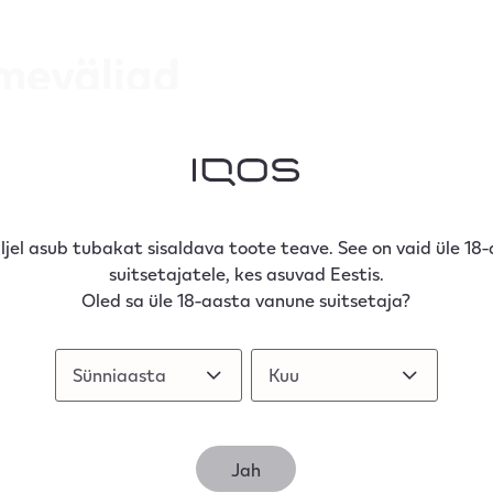
meväljad
 anname lisateavet IQOS-e proovimise kohta ning aitame mõ
üljel asub tubakat sisaldava toote teave. See on vaid üle 18
Perekonnanimi
suitsetajatele, kes asuvad Eestis.
Oled sa üle 18-aasta vanune suitsetaja?
E-posti aadress
Sünniaasta
Sünniaasta
Kuu
Kuu
Eelistatud keel
Eesti
Jah
arbid? (võib valida mitu vastust)