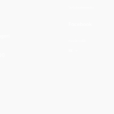
Sotsiaalmeedia
Facebook
geri
Keele valik
EE
900