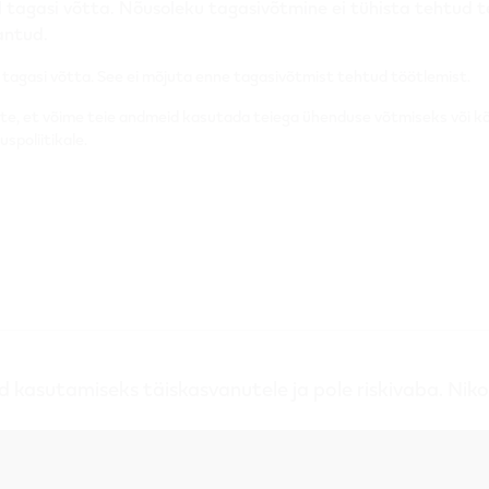
 tagasi võtta. Nõusoleku tagasivõtmine ei tühista tehtud teh
antud.
l tagasi võtta. See ei mõjuta enne tagasivõtmist tehtud töötlemist.
ute, et võime teie andmeid kasutada teiega ühenduse võtmiseks või k
spoliitikale.
kasutamiseks täiskasvanutele ja pole riskivaba. Nikot