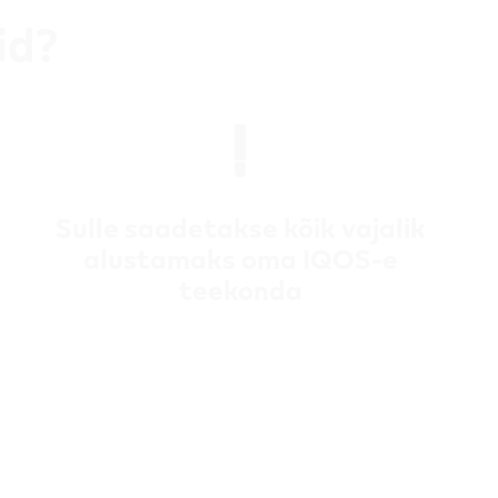
id?
Sulle saadetakse kõik vajalik
alustamaks oma IQOS-e
teekonda