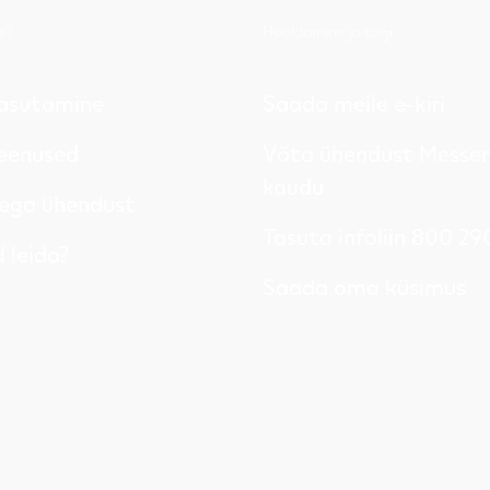
s?
Hooldamine ja tugi
asutamine
Saada meile e-kiri
eenused
Võta ühendust Messen
kaudu
ega ühendust
Tasuta infoliin 800 2
 leida?
Saada oma küsimus