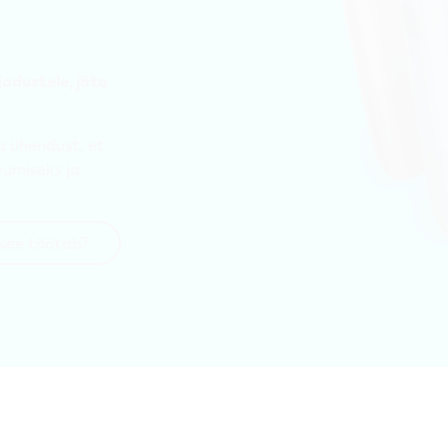
jadustele, jäta
a ühendust, et
umiseks ja
 see töötab?