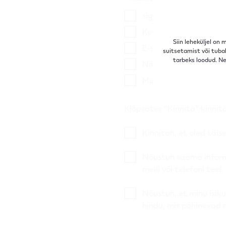
sigaretid
Kuumutusseadmed ja
Siin leheküljel on
E-sigaretid
suitsetamist või tuba
tarbeks loodud. Ne
Nikotiinipadjad
Muu, ei soovi täpsust
Klõpsates "Kinnita" kinnit
Kinnitan, et oled täise
Nõustun saama inform
meili või telefoni teel.
Nõustun, et minu isik
hindu, mis põhinevad 