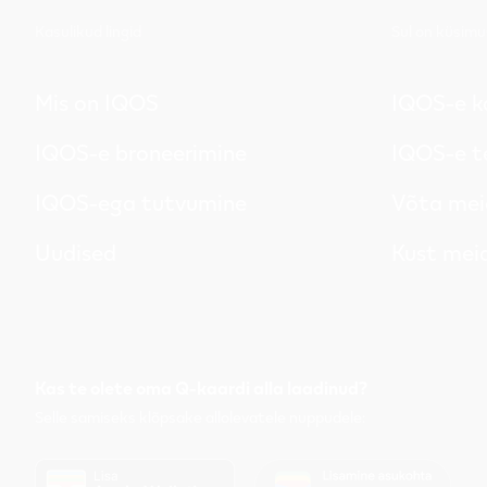
Kasulikud lingid
Sul on küsimu
Mis on IQOS
IQOS-e k
IQOS-e broneerimine
IQOS-e t
IQOS-ega tutvumine
Võta mei
Uudised
Kust meid
Kas te olete oma Q-kaardi alla laadinud?
Selle
samiseks
klõpsake allolevatele nuppudele: