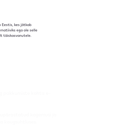
 Eestis, kes jätkab
atiiviks ega ole selle
lt täiskasvanutele.
g pakkumiste kohta e-
ikupärastatud kogemusi ja
ja kaugsuhtluses.