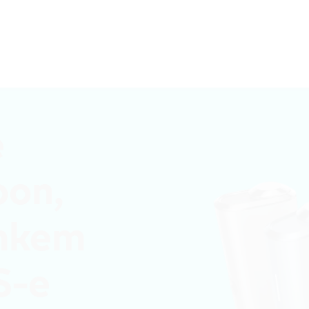
Suvi on käes! Avasta, mida see kaasa toob.
e
oon,
ohkem
S-e