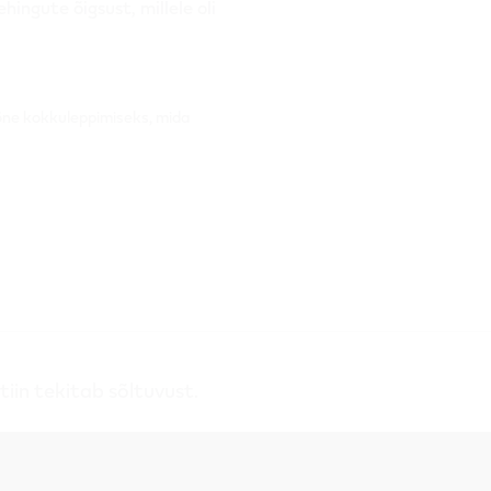
ingute õigsust, millele oli
õne kokkuleppimiseks, mida
iin tekitab sõltuvust.