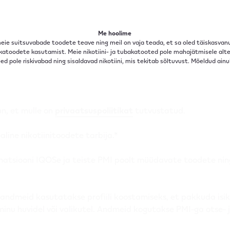
 tooted
Me hoolime
 meie suitsuvabade toodete teave ning meil on vaja teada, et sa oled täiskasvanu
katoodete kasutamist. Meie nikotiini- ja tubakatooted pole mahajätmisele altern
ed pole riskivabad ning sisaldavad nikotiini, mis tekitab sõltuvust. Mõeldud ainu
ada
an, et mulle on
privaatsuspoliitikat
tutvustatud.
aline nikotiinitoodete tarbija.*
atsiooni IQOSe ja teiste PMI poolt müüdavate toodete nin
uandmeid kasutatakse profiili koostamiseks, et pakkuda is
minu huvidel või valikutel. Andmeid kogutakse PMI-ga otse- 