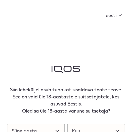
Suvi on käes! Avasta, mida see kaasa toob.
eesti
Siin leheküljel asub tubakat sisaldava toote teave.
See on vaid üle 18-aastastele suitsetajatele, kes
asuvad Eestis.
Oled sa üle 18-aasta vanune suitsetaja?
Sünniaasta
Sünniaasta
Kuu
Kuu