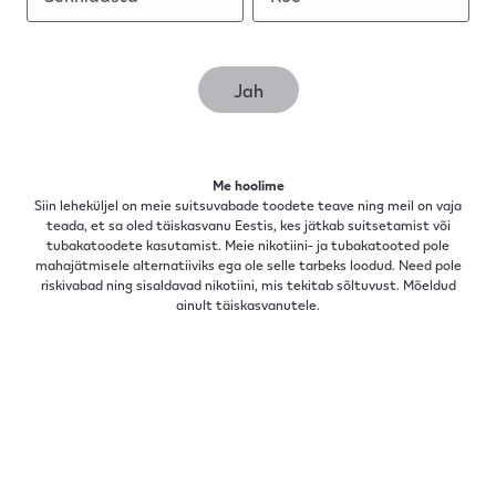
Jah
14.11.2023
Me hoolime
Siin leheküljel on meie suitsuvabade toodete teave ning meil on vaja
Mille poolest erinevad IQOS
teada, et sa oled täiskasvanu Eestis, kes jätkab suitsetamist või
tubakatoodete kasutamist. Meie nikotiini- ja tubakatooted pole
3 DUO ja IQOS ILUMA sari?
mahajätmisele alternatiiviks ega ole selle tarbeks loodud. Need pole
riskivabad ning sisaldavad nikotiini, mis tekitab sõltuvust. Mõeldud
ainult täiskasvanutele.
What are the new smart features of IQOS ILUMA?
It has all the convenient features familiar from the
IQOS 3 DUO device, such as two consecutive uses,
20 use cycles on a single charge and a fast charger.
But what are the differences? The
IQOS ILUMA
series and the IQOS 3 DUO device both have their
own unique features, but IQOS ILUMA is more