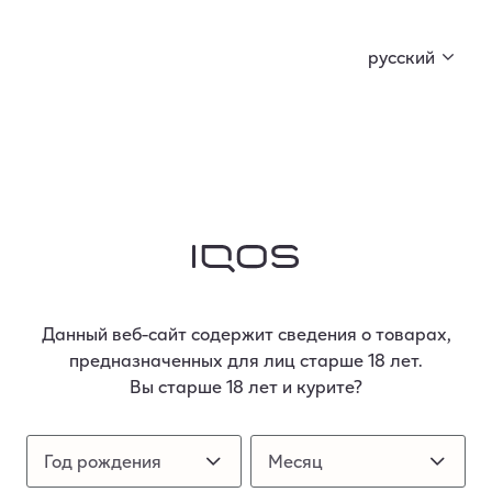
Лето начинается! Узнай, чем оно порадует вас!
русский
Бронирование IQOS
IQOS ILUMA i
IQOS ILUMA i PRIME
/
/
Данный веб-сайт содержит сведения о товарах,
предназначенных для лиц старше 18 лет.
Вы старше 18 лет и курите?
Год рождения
Год рождения
Месяц
Месяц
IQOS ILUMA i PRIME