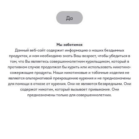
4.8
(30)
4.8
из
Да
5
Новый
звезд
(средняя
оценка).
Read
Мы заботимся
30
Reviews.
Данный веб-сайт содержит информацию о наших бездымных
Ссылка
продуктах, и нам необходимо знать Ваш возраст, чтобы убедиться в
откроется
том, что Вы являетесь совершеннолетним курильщиком, который в
в
противном случае продолжал бы курить или использовать никотино-
этом
сожержащие продукты. Наши никотиновые и табачные изделия не
окне.
являются альтернативой прекращению курения и не предназначены
для помощи в отказе от курения. Они не являются безвредными. Они
содержат никотин, который вызывает привыкание. Они
предназначены только для совершеннолетних.
Electric Purple
Также доступно с новой линейкой нагреваемого
Новый
табака
DELIA
.